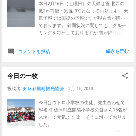
本日2月16日（土曜日）の天候は雪 北西の
いながらご使用下さい。 尚、お弁当等持ち
風3ｍ前後・気温-9℃となっております。 天
込みのお客様はスキー場隣 ウナベツ自然休
気予報では回復の予報ですが現在雪が降っ
養村を開放していますのでそちらをご利用
ております。 斜面状況に関しても、グルー
下さいませ。 皆様方のご理解・
ミングを毎日しておりますが 雪が降り続く
ご協力宜しくお願い致します。
ようであれば積っている所も見受けられる
かと思います。
続きを読む
コメントを投稿
現在の
ウナベツスキー場 本日は第1回目の級別
テスト（16日講習会・17日検定）がありま
今日の一枚
す。 受講する方は現状ではあまり良くない
天候ですが 頑張って練習の成果をだしきっ
投稿者:
知床斜里町観光協会
-
2月 15, 2013
て下さい。 尚、明日はロッチ内大変混雑が
予想されますので 食堂の席等お互い譲り合
今日はウトロ小学校の生徒、先生合わせて
いながらご使用下さい。 お弁当持ち込みの
54名 中標津町立開陽小学校の皆さん15名が
お客様は、スキー場隣ウナベツ自然休養村
来場して元気よく 楽しそうに滑っておりま
を開放致しますのでそちらをご利用下さい
した。
ませ。 皆様方のご理解・ご協力を宜しくお
ウト
願い致します。