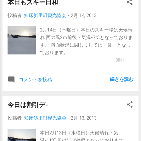
本日もスキー日和
別テストが行なわれます。 受講する方は日
頃の練習の成果をだしきって頑張って下さ
投稿者:
知床斜里町観光協会
-
2月 14, 2013
い。 合わせて17日（日曜日）は根室スキー
少年団の皆様が来場されます。 17日（日曜
2月14日（木曜日）本日のスキー場は天候晴
日）はロッチ内大変混雑が予想されますの
れ 西の風2ｍ前後・気温-7℃となっておりま
で、貴重品等 お手持ちのシューズケース等
す。 斜面状況に関しましては 良 となっ
は各自お車にて保管願います。 皆様方のご
ております。
理解・ご協力宜しくお願い致します。
8時現在
のウナベツスキー場 本日はスキー学習が
入っております。 朱円小学校・以久科小学
続きを読む
コメントを投稿
校・峰浜小学校の3校です。
今日は割引デ-
投稿者:
知床斜里町観光協会
-
2月 13, 2013
本日2月13日（水曜日）天候晴れ・気
温-11℃ 風はほぼ静穏となっております。