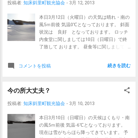
投稿者:
知床斜里町観光協会
-
3月 12, 2013
し下さい。 尚、昨日も記載しましたが食堂
は10日で終了しております。 昼食等は各自
本日3月12日（火曜日）の天気は晴れ・南の
ご用意してお越しください。
風5ｍ前後 気温0℃となっております。 斜面
状況は 良好 となっております。 ロッチ
内食堂に関しましては10日（日曜日）で終
了致して おります。 昼食等に関しましては
各自ご用意等してお越し下さい。
今日
続きを読む
コメントを投稿
のウナベツスキー場 ウナベツスキー場の営
業日も残す所今日入れて6日になりました。
最終3月17日（日曜日）が最終日となってお
今の所大丈夫？
ります。 まだ滑り足りない方やコブ・サー
モンコース等滑ってない方等は 是非足を運
投稿者:
知床斜里町観光協会
-
3月 10, 2013
んで見てはいかがでしょうか？ オホーツク
海にはまだびっしりと流氷が接岸しており
本日3月10日（日曜日）の天候はくもり・南
ます。 このロケーションを背景に、心もリ
の風5ｍ前後 気温-6℃となっております。
フレッシュしながら滑って見ては いかがで
現在は雪がちらほら降ってきています。 予
しょうか？