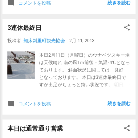
続きを読む
コメントを投稿
は天気も良く外で活動するには、黙ってい
ると寒いですが スキーでも滑って身体ポッ
カポッカにしてリフレッシュでもしてみて
3連休最終日
は いかがでしょうか？ 山頂から眺める、オ
ホーツク海は流氷で覆われていて 天気も良
投稿者:
知床斜里町観光協会
-
2月 11, 2013
いので絶景・絶好の癒しになるのでは？ も
しお時間ある方は是非とも滑りにご来場し
本日2月11日（月曜日）のウナベツスキー場
てみてはいかがでしょうか？
は天候晴れ 南の風1ｍ前後・気温-4℃となっ
ております。 斜面状況に関しては 良好
現在のスキー場
となっております。 本日は3連休最終日で
明日の予
すが出足がちょっと鈍い状況です。 明日か
告（毎週恒例の水曜日割引デ-）
ら仕事なので、家でゆっくりしている人の
方が多いのかな？ もしお時間があればリフ
続きを読む
コメントを投稿
レッシュがてらいらっしゃって下さい。
従業員一
同お待ち致しております。
本日は通常通り営業
朝のウナベツスキー場