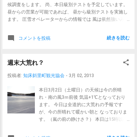
候調査をします。 尚、本日級別テストを予定しています。
昼からの営業が可能であれば、 昼から級別テストを実施し
ます。 圧雪オペレーターからの情報では 風は依然強いみた
いです。 私はとりあえず国道開通待ちです。
続きを読む
コメントを投稿
週末大荒れ？
投稿者:
知床斜里町観光協会
-
3月 02, 2013
本日3月2日（土曜日）の天候は今の所晴
れ・南の風3ｍ前後 気温+1℃となっており
ます。 今日は全道的に大荒れの予報です
が、今の所晴れて暖かい朝と なっておりま
す。（嵐の前の静けさ？） 本日は15時以降
から風が強くなり、明日の朝方迄暴風雪に
なっている 予報です。 今日の斜面状況は