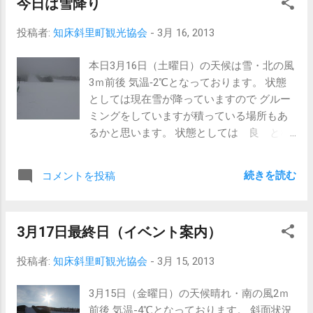
今日は雪降り
加してみてはいかがでしょうか？ スキー場
も通常通りの営業（16時）で終了となりま
投稿者:
知床斜里町観光協会
-
3月 16, 2013
す。 今季まだ滑り足りない方・まだこのコ
ースチャレンジしてないよ と言う方、今日
本日3月16日（土曜日）の天候は雪・北の風
が今季最後です。 是非、ウナベツスキー場
3ｍ前後 気温‐2℃となっております。 状態
に足を運んで見てはいかがでしょうか？
としては現在雪が降っていますので グルー
従業員一同お待
ミングをしていますが積っている場所もあ
ち致しております。
るかと思います。 状態としては 良 とな
っております。
現在の
続きを読む
コメントを投稿
ウナベツスキー場 明日がスキー場最終日と
なっております。 イベント等も開催される
事になっておりますので 多くの御来場お待
3月17日最終日（イベント案内）
ち致しております。
投稿者:
知床斜里町観光協会
-
3月 15, 2013
3月15日（金曜日）の天候晴れ・南の風2ｍ
前後 気温-4℃となっております。 斜面状況