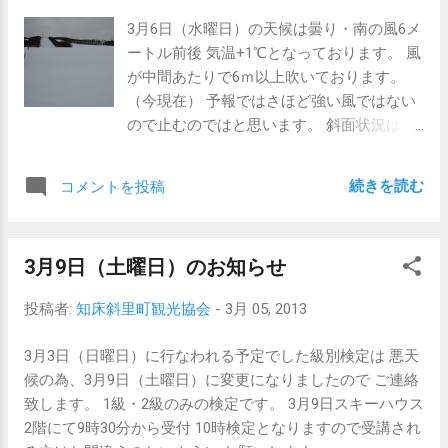
3月6日（水曜日）の天候は曇り・南の風6メ
ートル前後 気温+1℃となっております。 風
が中間あたりで6ｍ以上吹いております。
（今現在） 予報ではさほど強い風ではない
ので止むのではと思います。 斜面状況は
良好 ではありますが、雪質的には 若干
固め の状態です。
続きを読む
コメントを投稿
現在
のウナベツスキー場
毎週
3月9日（土曜日）のお知らせ
恒例 水曜割引デ-
本日は毎週
投稿者:
知床斜里町観光協会
-
3月 05, 2013
恒例の水曜割引デ-です。
是非お時間ある方、
3月3日（日曜日）に行なわれる予定でした級別検定は 悪天
滑りにいらっしゃって下さい。
候の為、3月9日（土曜日）に変更になりましたので ご連絡
致します。 1級・2級のみの検定です。 3月9日スキーハウス
2階にて9時30分から受付 10時検定となりますので受講され