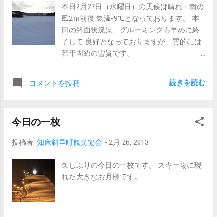
本日2月27日（水曜日）の天候は晴れ・南の
ウナベツスキー場
風2ｍ前後 気温-9℃となっております。 本
今週末は
日の斜面状況は、グルーミングも早めに終
予報では荒れる予報です。 当たらないのが
了して 良好となっておりますが、質的には
一番良いのですが、今週末は級別テスト（2
若干固めの雪質です。
日・3日） 斜里スキー少年団の今季最終（2
現在の
日）・日曜日は根室スキー少年団（3日）
ウナベツスキー場
根室高校山岳部（3日）の予定が入っており
続きを読む
コメントを投稿
本日水
ます。
曜割引でデ- 本日毎週恒例の割引デ-の日
です。 是非この機会に滑りに来る方はこち
今日の一枚
らをご利用下さい。
投稿者:
知床斜里町観光協会
-
2月 26, 2013
久しぶりの今日の一枚です。 スキー場に現
れた大きなお月様です。