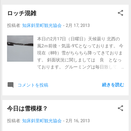
ー学習です。
ロッチ混雑
投稿者:
知床斜里町観光協会
-
2月 17, 2013
本日の2月17日（日曜日）天候曇り 北西の
風2ｍ前後・気温-9℃となっております。 今
現在（8時）雪がちらちら降ってきておりま
す。 斜面状況に関しましては 良 となっ
ております。 グルーミングは毎日致してお
りますが昨日は営業してからも 雪が降って
いましたので積っていましたが、本日はま
続きを読む
コメントを投稿
ずまず のコンディションです。
現在のウナ
ベツスキー場（午前8時） 本日は昨日も書
今日は雪模様？
きましたが、級別の検定等がございます。
ロッチ内大変混雑が予想されますので お手
投稿者:
知床斜里町観光協会
-
2月 16, 2013
持ちのシューズケース等はお車にて保管願
います。 また、食堂等の席もお互い譲り合