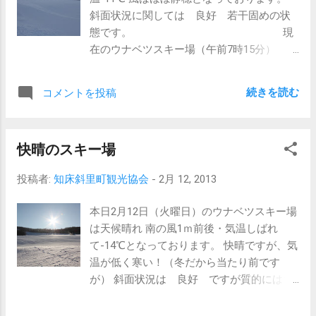
斜面状況に関しては 良好 若干固めの状
態です。 現
在のウナベツスキー場（午前7時15分）
今日
は水曜割引デ- 本日
続きを読む
コメントを投稿
は当たり前ですが水曜日！ウナベツスキー
場は 毎週水曜日は割引の日となっておりま
す。 是非この機会にお仕事お休みの方・滑
快晴のスキー場
ろうとしている方 是非ウナベツスキー場に
お越し下さい。 それと本日はスキー学習が
投稿者:
知床斜里町観光協会
-
2月 12, 2013
入っております。 中標津町立武佐小中学校
が今月2回目の学習を行ないます。
本日2月12日（火曜日）のウナベツスキー場
は天候晴れ 南の風1ｍ前後・気温しばれ
て-14℃となっております。 快晴ですが、気
温が低く寒い！（冬だから当たり前です
が） 斜面状況は 良好 ですが質的にはち
ょっと硬めです。 今日はスキー学習で朱円
小学校・峰浜小学校が利用致します。 今日