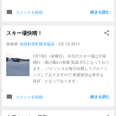
ロ小学校の皆さん またスキー学習以外でも
是非このウナベツスキー場に来て楽しく滑
続きを読む
コメントを投稿
って下さい。
従業員一同お待ち致しております。
スキー場快晴！
投稿者:
知床斜里町観光協会
-
2月 15, 2013
2月15日（金曜日） 今日のスキー場は天候
晴れ・南の風2ｍ前後 気温-6℃となっており
ます。 バイソンＸが毎日出動してグルーミ
ングしておりますので 斜面状況は本日も
良好 となっております。
現在7時30
分のウナベツスキー場 本日はウトロ小学校
続きを読む
コメントを投稿
（スキー遠足）と中標津町立開陽小学校の2
校が スキー学習の予定です。 それと16日
（土曜日）・17日（日曜日）は第1回目の級