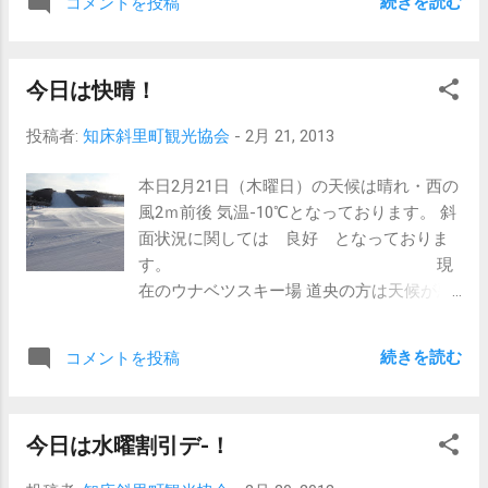
続きを読む
コメントを投稿
（日曜日）はジュニアバッジテストが開催
されます。 1級～5級迄のタイム判定テスト
です。 23日は13時受付で講習会となってお
今日は快晴！
り、24日は9時30分受付 10時15分から検定
となっております。（中学生以下対象）
投稿者:
知床斜里町観光協会
-
2月 21, 2013
ジュ
本日2月21日（木曜日）の天候は晴れ・西の
ニアバッジテストの内容 受講される方は
風2ｍ前後 気温-10℃となっております。 斜
一つでも級が上がれるように頑張って下さ
面状況に関しては 良好 となっておりま
い。
す。 現
在のウナベツスキー場 道央の方は天候が悪
い状態ですが、この様に斜里地区は快晴の
状態です。 スキー学習も今季は終了し、日
続きを読む
コメントを投稿
中の賑わいはあまりありませんが お時間あ
る方是非滑りにお越しください。 今日は天
気も良く、山頂からの眺めも良いと思いま
今日は水曜割引デ-！
す。