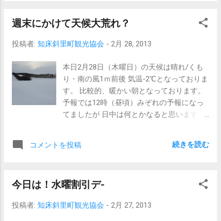
週末にかけて天候大荒れ？
投稿者:
知床斜里町観光協会
-
2月 28, 2013
本日2月28日（木曜日）の天候は晴れ/くも
り・南の風1ｍ前後 気温-2℃となっておりま
す。 比較的、暖かい朝となっております。
予報では12時（昼頃）みぞれの予報になっ
てましたが 日中は何とかなると思います
が、ナイターの時の斜面状態が 降って凍り
つけば、ガリガリのアイスバーン状態にな
続きを読む
コメントを投稿
る恐れが ありますので心配です。（降らな
いのが一番ですが） 今朝の斜面状況は 良
好 になっております。 今週末も天候が大
今日は！水曜割引デ-
荒れの予報ですので、お出かけの際には 情
報をしっかり確認してお出かけ下さい。
投稿者:
知床斜里町観光協会
-
2月 27, 2013
現在の