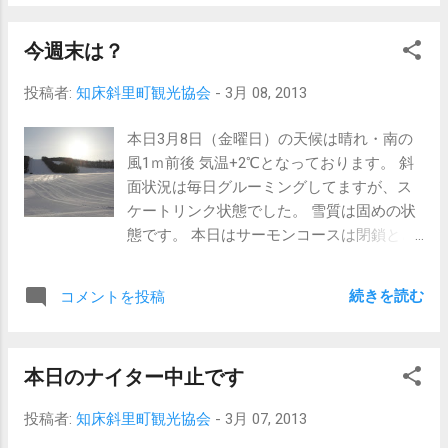
すが皆さん注意して情報収集して下さい。
現在
今週末は？
のウナベツスキー場 本日は午前中1級・2級
の検定の日となっております。 受講される
投稿者:
知床斜里町観光協会
-
3月 08, 2013
方は合格できるように頑張って下さい。 明
日の状況等に関しましては、ブログ等もし
本日3月8日（金曜日）の天候は晴れ・南の
くは電話等で確認上 ご来場下さい。
風1ｍ前後 気温+2℃となっております。 斜
（電話がつながりにくい場合
面状況は毎日グルーミングしてますが、ス
がございます。予めご了承下さい。）
ケートリンク状態でした。 雪質は固めの状
態です。 本日はサーモンコースは閉鎖とさ
せていただきます。
現在の
続きを読む
コメントを投稿
ウナベツスキー場 昨日は強風の為、ナイタ
ー営業は中止でした。 本日はまずまずの天
候で風もあまりない状態です。 しかし、ま
本日のナイター中止です
た週末は天気が崩れる予報です。 明日も風
が強く、明後日は暴風雪と言う予報ですの
投稿者:
知床斜里町観光協会
-
3月 07, 2013
で くれぐれも、天気情報等確認して気を付