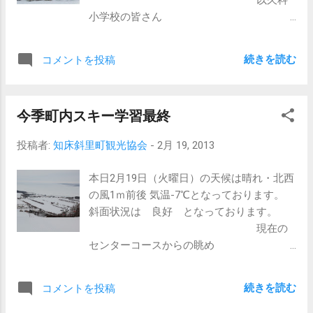
以久科
小学校の皆さん
朱円
続きを読む
コメントを投稿
小学校の皆さん 町内のスキー学習は本日が
最終日です。 天候もまあまあで、元気よく
皆さん滑っていました。 また是非機会があ
今季町内スキー学習最終
れば滑りに来て下さい。
投稿者:
知床斜里町観光協会
-
2月 19, 2013
本日2月19日（火曜日）の天候は晴れ・北西
の風1ｍ前後 気温-7℃となっております。
斜面状況は 良好 となっております。
現在の
センターコースからの眺め
現在の
サーモンコースからの眺め 本日はスキー学
続きを読む
コメントを投稿
習町内の最終日となっております。 朱円小
学校・以久科小学校の2校が今季最終のスキ