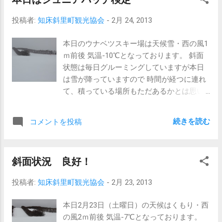
くなって来ています。 是非リフレッシュ兼
てこの最高のロケーションのウナベツスキ
投稿者:
知床斜里町観光協会
-
2月 24, 2013
ー場へお越し下さい。 尚、明日は毎週恒例
の水曜日割引デ-です。 本日来れなく、明日
本日のウナベツスキー場は天候雪・西の風1
お越しできるお客様はこちらをご利用下さ
ｍ前後 気温-10℃となっております。 斜面
い。 （我々は定休日以外毎日でも来て頂き
状態は毎日グルーミングしていますが本日
たいですが） 従業員一同お
は雪が降っていますので 時間が経つに連れ
待ち致しております。
て、積っている場所もただあるかとは思い
ます。 （パウダー
スノー状態？）
続きを読む
コメントを投稿
現在の
ウナベツスキー場 本日はジュニアバッチの
検定試験です。 一つでも級が上がれるよう
斜面状況 良好！
に皆さん練習の成果を発揮して下さい。 そ
れとロッチ内混雑が予想されます。 お手持
投稿者:
知床斜里町観光協会
-
2月 23, 2013
ちの荷物等は各自お車にて保管願います。
お昼に関しましてもお互い席を譲り合って
本日2月23日（土曜日）の天候はくもり・西
お座り下さいますようお願い致します。 皆
の風2ｍ前後 気温-7℃となっております。
様方のご理解・ご協力宜しくお願い致しま