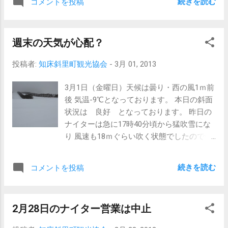
続きを読む
コメントを投稿
良好 です。
現在の
ウナベツスキー場 本日2日（土曜日）と3日
週末の天気が心配？
（日曜日）は今季最終の級別テストが行な
われます。 本日は講習会、明日が検定と言
投稿者:
知床斜里町観光協会
-
3月 01, 2013
うスケジュールになっております。 それ
と、本日は斜里スキースポーツ少年団の今
3月1日（金曜日）天候は曇り・西の風1ｍ前
季の活動最終日 でもあります。 今の所は午
後 気温-9℃となっております。 本日の斜面
前中は天気が良い予報ですが、昼頃から崩
状況は 良好 となっております。 昨日の
れて来る様な 感じです。 このまま持ってく
ナイターは急に17時40分頃から猛吹雪にな
れれば良いのですが。 尚、明日は根室スキ
り 風速も18ｍぐらい吹く状態でしたので中
ー少年団と根室高校山岳部の皆さんが来場
止に致しました。 土曜日も予報では、昼か
されます。 ロッチ内大変混雑が予想されま
ら日曜日にかけて大荒れの予報になって い
す。 お手持ちの荷物等に関しましては各自
続きを読む
コメントを投稿
ます。（荒れてほしくないんですが）
お車等で保管願います。 食堂の席等に関し
ましてもお互い譲り合いながらお座り下さ
現在
い。 皆様方のご理解・ご
2月28日のナイター営業は中止
のウナベツスキー場 明日2日は斜里スキー
協力宜しくお願い致します。 明日も大荒
少年団のウナベツスキー場での最終活動日
れですので、来場される際には天気情報