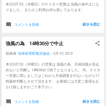
けて行動して下さい。 明日9日（土曜日）
本日3月7日（木曜日）のナイター営業は 強風の為中止にな
は悪天候で中止だった3日の1級・2級の検定
りました。 またのご利用お待ち致しております。
が 明日になっております。 受講される方は
くれぐれもお間違えのないようにして下さ
い。 10日（日曜日）は根室スキー少年団の
続きを読む
コメントを投稿
皆様がご来場予定です。 （天候が心配で
す） ロッチ内も混雑が予想されますので、
シューズケース等は 各自お車にて保管願い
強風の為 14時30分で中止
ます。 食堂の席等に関しましてもお互い譲
り合いながら使用して下さい。 皆様方のご
投稿者:
知床斜里町観光協会
-
3月 07, 2013
理解・ご協力を宜しくお願い致します。 ま
ずは週末天気がどうなるか本当に心配で
本日3月7日（木曜日）の営業は 強風の為、天候回復が見込
す。
めないと判断し 14時30分で終了となりました。 尚、ナイタ
ー営業に関しましてはこれから天候調査を行ない ながら17
時最終判断とさせて頂きます。 お客様には大変ご迷惑をお
かけ致しますがご了承下さい。
続きを読む
コメントを投稿