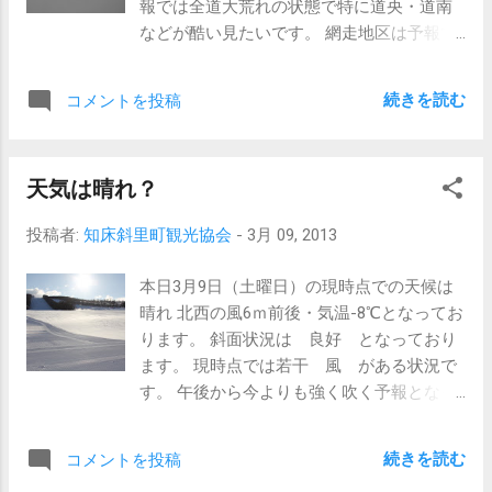
報では全道大荒れの状態で特に道央・道南
などが酷い見たいです。 網走地区は予報で
は9時から15時迄雪マークで風も7ｍ～11ｍ
吹く予報 です。 斜面状況は 良好 となっ
続きを読む
コメントを投稿
ております。
現在
のウナベツスキー場 本日来場予定の方はく
天気は晴れ？
れぐれも、天候状況を確認してお越し下さ
い。 （行きの部分・道中の道路状況・帰り
投稿者:
知床斜里町観光協会
-
3月 09, 2013
の部分等）
本日3月9日（土曜日）の現時点での天候は
晴れ 北西の風6ｍ前後・気温-8℃となってお
ります。 斜面状況は 良好 となっており
ます。 現時点では若干 風 がある状況で
す。 午後から今よりも強く吹く予報となっ
ております。 明日は全道的に大荒れの予報
ですが 網走地区（斜里）の予報を見てみる
続きを読む
コメントを投稿
と何とか大丈夫？かな？ と思われる予報で