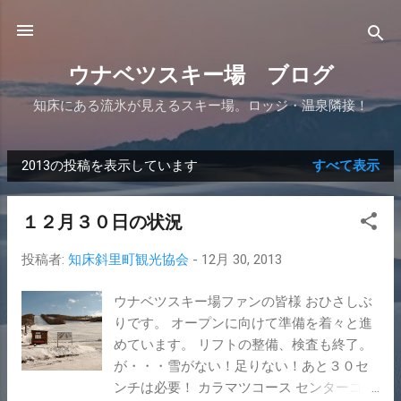
スキップしてメイン コンテンツに移動
ウナベツスキー場 ブログ
知床にある流氷が見えるスキー場。ロッジ・温泉隣接！
2013の投稿を表示しています
すべて表示
投
稿
１２月３０日の状況
投稿者:
知床斜里町観光協会
-
12月 30, 2013
ウナベツスキー場ファンの皆様 おひさしぶ
りです。 オープンに向けて準備を着々と進
めています。 リフトの整備、検査も終了。
が・・・雪がない！足りない！あと３０セ
ンチは必要！ カラマツコース センターコー