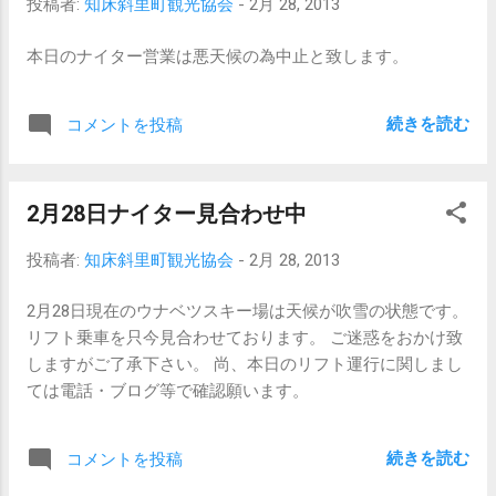
投稿者:
知床斜里町観光協会
-
2月 28, 2013
です。 （13時30分～15時30分） 只、明日
等・スキー
は昼から天候が悪いのでちょっと心配です
場
本日のナイター営業は悪天候の為中止と致します。
が。
の営業確認等されてからお越し下さ
い。
続きを読む
コメントを投稿
2月28日ナイター見合わせ中
投稿者:
知床斜里町観光協会
-
2月 28, 2013
2月28日現在のウナベツスキー場は天候が吹雪の状態です。
リフト乗車を只今見合わせております。 ご迷惑をおかけ致
しますがご了承下さい。 尚、本日のリフト運行に関しまし
ては電話・ブログ等で確認願います。
続きを読む
コメントを投稿