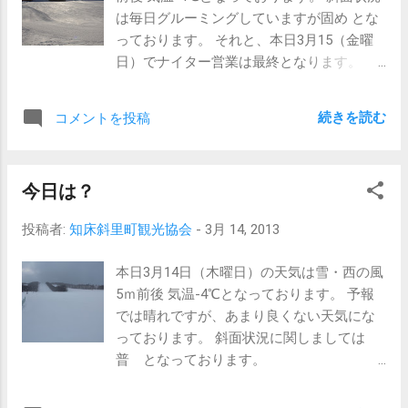
は毎日グルーミングしていますが固め とな
っております。 それと、本日3月15（金曜
日）でナイター営業は最終となります。
本日の
ウナベツスキー場
続きを読む
コメントを投稿
3月17日
最終日のイベント案内 3月17日（日曜日）
はスキー場最終日となっております。 最終
今日は？
日の日はウインターキッズフェスティバル
を開催致します。 午前10時～14時30分迄の
投稿者:
知床斜里町観光協会
-
3月 14, 2013
参加無料型のイベントとなっております。
景品等もご用意致しております。 是非、日
本日3月14日（木曜日）の天気は雪・西の風
曜日はお子様を連れて御家族で参加してみ
5ｍ前後 気温-4℃となっております。 予報
ては いかがでしょうか？ 今季最終のウナベ
では晴れですが、あまり良くない天気にな
ツスキー場で家族みんなで1日楽しんで 雪
っております。 斜面状況に関しましては
遊びを満喫してほしいと思います。
普 となっております。
従業員一同、皆様方の
現在の
ご来場お待ち致しております。
ウナベツスキー場 昼頃ぐらいに若干風が強