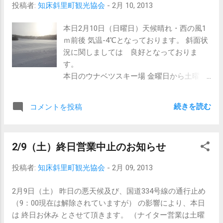
投稿者:
知床斜里町観光協会
-
2月 10, 2013
山頂
からの眺め（流氷びっしり）
本日2月10日（日曜日）天候晴れ・西の風1
ｍ前後 気温-4℃となっております。 斜面状
況に関しましては 良好となっておりま
す。
本日のウナベツスキー場 金曜日から土曜日
にかけての悪天候の為 除雪作業もなんこう
しながらも本日は通常時間通り 営業致しま
続きを読む
コメントを投稿
す。 この2日間スキーヤ―にとっては滑れ
なかったストレスを 本日は天候もまずまず
ですので是非滑りにご来場してみては いか
2/9（土）終日営業中止のお知らせ
がでしょうか？
従業員一同
投稿者:
知床斜里町観光協会
-
2月 09, 2013
お待ち致しております。
2月9日（土） 昨日の悪天候及び、国道334号線の通行止め
（9：00現在は解除されていますが） の影響により、本日
は 終日お休み とさせて頂きます。 （ナイター営業は土曜