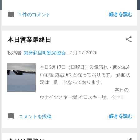
ス
続きを読む
1 件のコメント
本日営業最終日
投稿者:
知床斜里町観光協会
-
3月 17, 2013
本日3月17日（日曜日）天気晴れ・西の風4
ｍ前後 気温‐6℃となっております。 斜面状
況は 良 となっております。
本日の
ウナベツスキー場 本日スキー場、今季最終
日となりました。 本日は今の所天候にも恵
まれている状態となっております。 今日は
続きを読む
コメントを投稿
ウインターキッズフェスティバルも開催さ
れます。 午前10時～14時30分で参加無料と
なっております。 是非、家族御一緒でご参