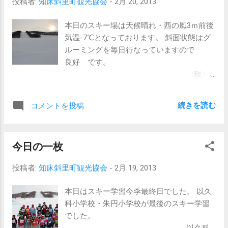
投稿者:
知床斜里町観光協会
-
2月 20, 2013
本日のスキー場は天候晴れ・西の風3ｍ前後
気温-7℃となっております。 斜面状態はグ
ルーミングを毎日行なっていますので
良好 です。
現在
のウナベツスキー場
今日
続きを読む
コメントを投稿
は水曜日割引デ- 本日は水曜日！毎週恒例の
割引デ-がやってきました！ 本日お仕事がお
休みの方・是非滑ろうかと思っている方 こ
今日の一枚
の機会に是非！本日の恒例の割引デ-をご利
用下さい。 従業
投稿者:
知床斜里町観光協会
-
2月 19, 2013
員一同お待ち致しております。
本日はスキー学習今季最終日でした。 以久
科小学校・朱円小学校が最後のスキー学習
でした。