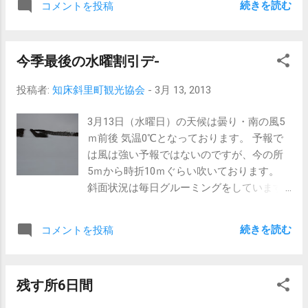
続きを読む
コメントを投稿
くなる予報となっております。 雪も降り出
してきています。 グルーミングした後です
ので若干積る所もあるかと思います。 解け
今季最後の水曜割引デ-
てべチャべチャよりも良いのではと思いま
す。
投稿者:
知床斜里町観光協会
-
3月 13, 2013
3月13日（水曜日）の天候は曇り・南の風5
ｍ前後 気温0℃となっております。 予報で
は風は強い予報ではないのですが、今の所
5ｍから時折10ｍぐらい吹いております。
斜面状況は毎日グルーミングをしています
が 固めの状況となっております。
現在の
続きを読む
コメントを投稿
ウナベツスキー場
今季最
後の水曜割引 今季も残す所本日入れて5日
残す所6日間
間となりました。 本日は最後の水曜割とな
っておりますので機会があれば 滑りにお越