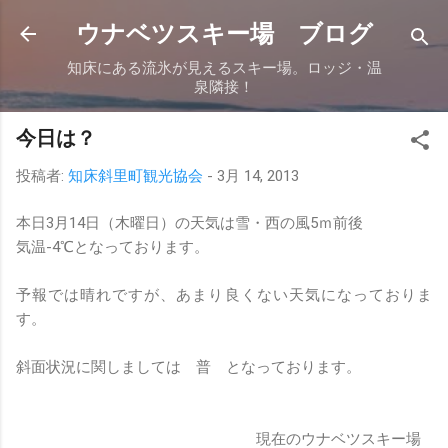
スキップしてメイン コンテンツに移動
ウナベツスキー場 ブログ
知床にある流氷が見えるスキー場。ロッジ・温
泉隣接！
今日は？
投稿者:
知床斜里町観光協会
-
3月 14, 2013
本日3月14日（木曜日）の天気は雪・西の風5ｍ前後
気温-4℃となっております。
予報では晴れですが、あまり良くない天気になっておりま
す。
斜面状況に関しましては 普 となっております。
現在のウナベツスキー場