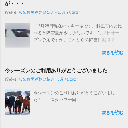
と空に向かって、頂点から今度は地面にドン
が・・・
というパターンでしたが、これは明らかに違
投稿者:
知床斜里町観光協会
-
12月 31, 2021
います。しっかり接地面をとらえてるという
ことでしょうか。 まあいまどきの圧雪車はど
12月28日現在のスキー場です。斜里町内と比
のメーカーもこんなの当たり前かもしれませ
べると降雪量が少し少ないです。1月3日オー
んが・・・ このブログで何回か紹介していま
プン予定ですが、これからの降雪に期待で
すが、イタリアプリノート社製バイソンＸ
す。積雪不足の場合は、オープンが延期にな
（エックス）です。 ちなみにバイソンの意味
続きを読む
る可能性もございます。 スキー場の営業状況
はウシ科バイソン属の大形の野牛で、肩が盛
は今後、 公式ツイッター にて発信します。今
り上がり頭は巨大。ヨーロッパバイソンと、
シーズンもよろしくお願いします。
これよりやや大形でバッファローともよばれ
今シーズンのご利用ありがとうございました
https://twitter.com/unabetsu_ski
るアメリカバイソンとの2種がいるらしい。 し
投稿者:
知床斜里町観光協会
-
3月 14, 2021
たがって直訳すると野牛Ｘです。（メーカー
の人苦笑い） けして柳生ひろしではない。
今シーズンのご利用ありがとうございまし
（メーカーの人愛想笑い） 世界の圧雪車市場
た！ スタッフ一同
は、このプリノート社（代表格バイソンかエ
ベレスト）とドイツケースボーラー社（代表
続きを読む
格ピステンブーリー）の２社が有名です。 世
界的シェアはケースボーラーが約みつる５