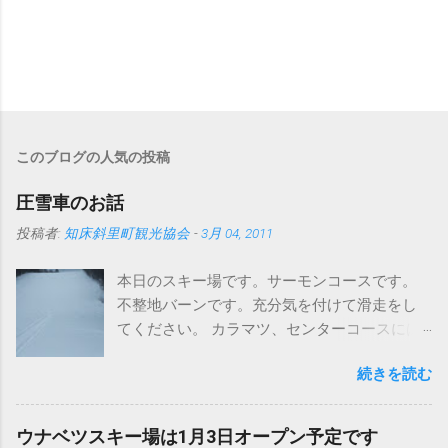
このブログの人気の投稿
圧雪車のお話
投稿者:
知床斜里町観光協会
-
3月 04, 2011
本日のスキー場です。サーモンコースです。
不整地バーンです。充分気を付けて滑走をし
てください。 カラマツ、センターコースには
圧雪入ってますよ～。 さて、まずはこちらの
続きを読む
写真をどうぞ タイヤが地形に合わせて滑らか
に動いています。おかげでドンという振動が
なくなりました。 今までは、登ったら車体ご
ウナベツスキー場は1月3日オープン予定です