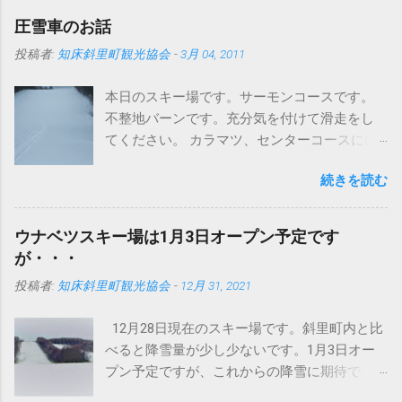
圧雪車のお話
投稿者:
知床斜里町観光協会
-
3月 04, 2011
本日のスキー場です。サーモンコースです。
不整地バーンです。充分気を付けて滑走をし
てください。 カラマツ、センターコースには
圧雪入ってますよ～。 さて、まずはこちらの
続きを読む
写真をどうぞ タイヤが地形に合わせて滑らか
に動いています。おかげでドンという振動が
なくなりました。 今までは、登ったら車体ご
ウナベツスキー場は1月3日オープン予定です
と空に向かって、頂点から今度は地面にドン
が・・・
というパターンでしたが、これは明らかに違
投稿者:
知床斜里町観光協会
-
12月 31, 2021
います。しっかり接地面をとらえてるという
ことでしょうか。 まあいまどきの圧雪車はど
12月28日現在のスキー場です。斜里町内と比
のメーカーもこんなの当たり前かもしれませ
べると降雪量が少し少ないです。1月3日オー
んが・・・ このブログで何回か紹介していま
プン予定ですが、これからの降雪に期待で
すが、イタリアプリノート社製バイソンＸ
す。積雪不足の場合は、オープンが延期にな
（エックス）です。 ちなみにバイソンの意味