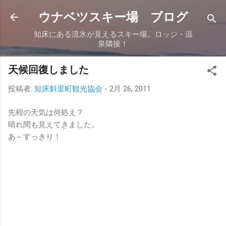
スキップしてメイン コンテンツに移動
ウナベツスキー場 ブログ
知床にある流氷が見えるスキー場。ロッジ・温
泉隣接！
天候回復しました
投稿者:
知床斜里町観光協会
-
2月 26, 2011
先程の天気は何処え？
晴れ間も見えてきました。
あ～すっきり！
コ
メ
ン