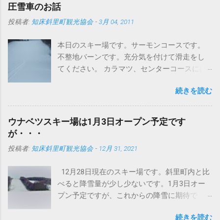
圧雪車のお話
投稿者:
知床斜里町観光協会
-
3月 04, 2011
本日のスキー場です。サーモンコースです。
不整地バーンです。充分気を付けて滑走をし
てください。 カラマツ、センターコースには
圧雪入ってますよ～。 さて、まずはこちらの
続きを読む
写真をどうぞ タイヤが地形に合わせて滑らか
に動いています。おかげでドンという振動が
なくなりました。 今までは、登ったら車体ご
ウナベツスキー場は1月3日オープン予定です
と空に向かって、頂点から今度は地面にドン
が・・・
というパターンでしたが、これは明らかに違
投稿者:
知床斜里町観光協会
-
12月 31, 2021
います。しっかり接地面をとらえてるという
ことでしょうか。 まあいまどきの圧雪車はど
12月28日現在のスキー場です。斜里町内と比
のメーカーもこんなの当たり前かもしれませ
べると降雪量が少し少ないです。1月3日オー
んが・・・ このブログで何回か紹介していま
プン予定ですが、これからの降雪に期待で
すが、イタリアプリノート社製バイソンＸ
す。積雪不足の場合は、オープンが延期にな
（エックス）です。 ちなみにバイソンの意味
続きを読む
る可能性もございます。 スキー場の営業状況