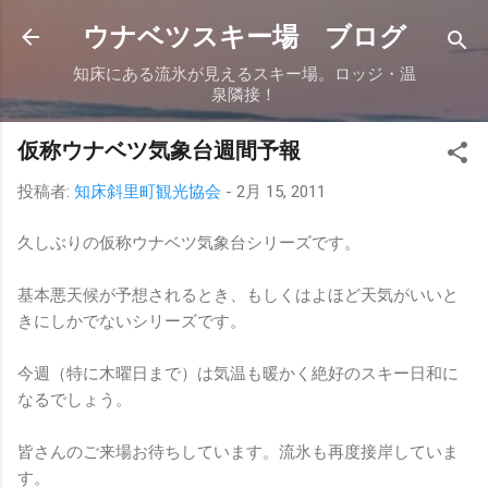
スキップしてメイン コンテンツに移動
ウナベツスキー場 ブログ
知床にある流氷が見えるスキー場。ロッジ・温
泉隣接！
仮称ウナベツ気象台週間予報
投稿者:
知床斜里町観光協会
-
2月 15, 2011
久しぶりの仮称ウナベツ気象台シリーズです。
基本悪天候が予想されるとき、もしくはよほど天気がいいと
きにしかでないシリーズです。
今週（特に木曜日まで）は気温も暖かく絶好のスキー日和に
なるでしょう。
皆さんのご来場お待ちしています。流氷も再度接岸していま
す。