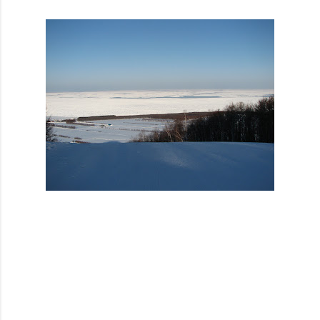
コ
メ
ン
ト