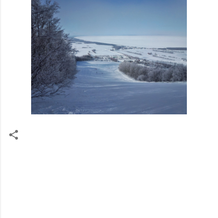
コ
メ
ン
ト