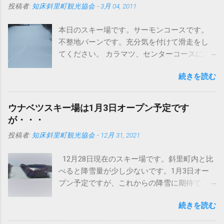
投稿者:
知床斜里町観光協会
-
3月 04, 2011
本日のスキー場です。サーモンコースです。
不整地バーンです。充分気を付けて滑走をし
てください。 カラマツ、センターコースには
圧雪入ってますよ～。 さて、まずはこちらの
続きを読む
写真をどうぞ タイヤが地形に合わせて滑らか
に動いています。おかげでドンという振動が
なくなりました。 今までは、登ったら車体ご
ウナベツスキー場は1月3日オープン予定です
と空に向かって、頂点から今度は地面にドン
が・・・
というパターンでしたが、これは明らかに違
投稿者:
知床斜里町観光協会
-
12月 31, 2021
います。しっかり接地面をとらえてるという
ことでしょうか。 まあいまどきの圧雪車はど
12月28日現在のスキー場です。斜里町内と比
のメーカーもこんなの当たり前かもしれませ
べると降雪量が少し少ないです。1月3日オー
んが・・・ このブログで何回か紹介していま
プン予定ですが、これからの降雪に期待で
すが、イタリアプリノート社製バイソンＸ
す。積雪不足の場合は、オープンが延期にな
（エックス）です。 ちなみにバイソンの意味
続きを読む
る可能性もございます。 スキー場の営業状況
はウシ科バイソン属の大形の野牛で、肩が盛
は今後、 公式ツイッター にて発信します。今
り上がり頭は巨大。ヨーロッパバイソンと、