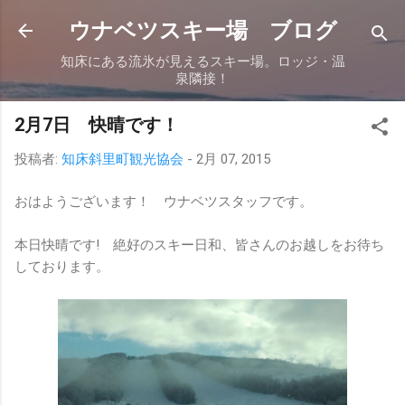
スキップしてメイン コンテンツに移動
ウナベツスキー場 ブログ
知床にある流氷が見えるスキー場。ロッジ・温
泉隣接！
2月7日 快晴です！
投稿者:
知床斜里町観光協会
-
2月 07, 2015
おはようございます！ ウナベツスタッフです。
本日快晴です! 絶好のスキー日和、皆さんのお越しをお待ち
しております。