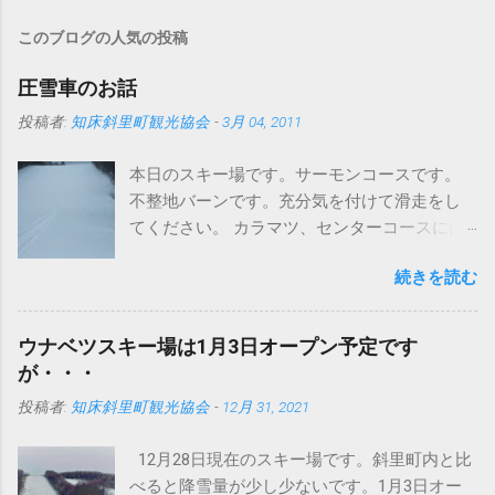
このブログの人気の投稿
圧雪車のお話
投稿者:
知床斜里町観光協会
-
3月 04, 2011
本日のスキー場です。サーモンコースです。
不整地バーンです。充分気を付けて滑走をし
てください。 カラマツ、センターコースには
圧雪入ってますよ～。 さて、まずはこちらの
続きを読む
写真をどうぞ タイヤが地形に合わせて滑らか
に動いています。おかげでドンという振動が
なくなりました。 今までは、登ったら車体ご
ウナベツスキー場は1月3日オープン予定です
と空に向かって、頂点から今度は地面にドン
が・・・
というパターンでしたが、これは明らかに違
投稿者:
知床斜里町観光協会
-
12月 31, 2021
います。しっかり接地面をとらえてるという
ことでしょうか。 まあいまどきの圧雪車はど
12月28日現在のスキー場です。斜里町内と比
のメーカーもこんなの当たり前かもしれませ
べると降雪量が少し少ないです。1月3日オー
んが・・・ このブログで何回か紹介していま