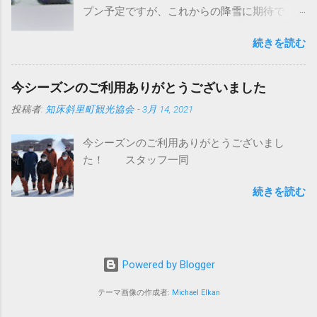
プン予定ですが、これからの降雪に期待で
すが、イタリアプリノート社製バイソンＸ
す。積雪不足の場合は、オープンが延期にな
（エックス）です。 ちなみにバイソンの意味
続きを読む
る可能性もございます。 スキー場の営業状況
はウシ科バイソン属の大形の野牛で、肩が盛
は今後、 公式ツイッター にて発信します。今
り上がり頭は巨大。ヨーロッパバイソンと、
シーズンもよろしくお願いします。
これよりやや大形でバッファローともよばれ
今シーズンのご利用ありがとうございました
https://twitter.com/unabetsu_ski
るアメリカバイソンとの2種がいるらしい。 し
投稿者:
知床斜里町観光協会
-
3月 14, 2021
たがって直訳すると野牛Ｘです。（メーカー
の人苦笑い） けして柳生ひろしではない。
今シーズンのご利用ありがとうございまし
（メーカーの人愛想笑い） 世界の圧雪車市場
た！ スタッフ一同
は、このプリノート社（代表格バイソンかエ
ベレスト）とドイツケースボーラー社（代表
続きを読む
格ピステンブーリー）の２社が有名です。 世
界的シェアはケースボーラーが約みつる５
５％、プリノートが約みつる４０％と言われ
ています。 以前はボンバルディアとかＬＭＣ
Powered by Blogger
だとかジョンディアー（それはトラクターだ
って！）があったみたいですが、今は撤退？
テーマ画像の作成者:
Michael Elkan
したみたいです。 日本の場合はピステンと大