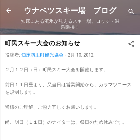
スキップしてメイン コンテンツに移動
ウナベツスキー場 ブログ
知床にある流氷が見えるスキー場。ロッジ・温
泉隣接！
町民スキー大会のお知らせ
投稿者:
知床斜里町観光協会
-
2月 10, 2012
２月１２日（日）町民スキー大会を開催します。
前日１１日昼より、又当日は営業開始から、カラマツコース
を規制します。
皆様のご理解、ご協力宜しくお願いします。
尚、明日（１１日）のナイターは、祭日のため休みです。