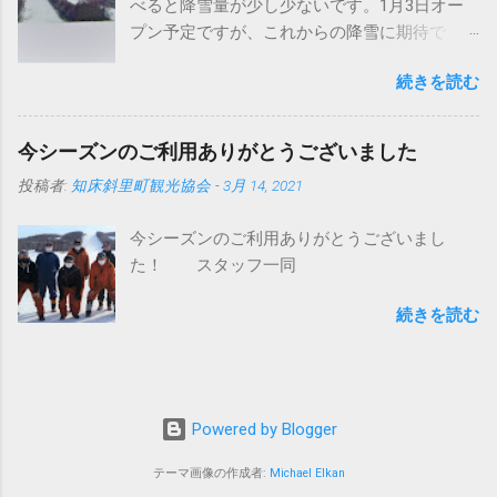
べると降雪量が少し少ないです。1月3日オー
んが・・・ このブログで何回か紹介していま
プン予定ですが、これからの降雪に期待で
すが、イタリアプリノート社製バイソンＸ
す。積雪不足の場合は、オープンが延期にな
（エックス）です。 ちなみにバイソンの意味
続きを読む
る可能性もございます。 スキー場の営業状況
はウシ科バイソン属の大形の野牛で、肩が盛
は今後、 公式ツイッター にて発信します。今
り上がり頭は巨大。ヨーロッパバイソンと、
シーズンもよろしくお願いします。
これよりやや大形でバッファローともよばれ
今シーズンのご利用ありがとうございました
https://twitter.com/unabetsu_ski
るアメリカバイソンとの2種がいるらしい。 し
投稿者:
知床斜里町観光協会
-
3月 14, 2021
たがって直訳すると野牛Ｘです。（メーカー
の人苦笑い） けして柳生ひろしではない。
今シーズンのご利用ありがとうございまし
（メーカーの人愛想笑い） 世界の圧雪車市場
た！ スタッフ一同
は、このプリノート社（代表格バイソンかエ
ベレスト）とドイツケースボーラー社（代表
続きを読む
格ピステンブーリー）の２社が有名です。 世
界的シェアはケースボーラーが約みつる５
５％、プリノートが約みつる４０％と言われ
ています。 以前はボンバルディアとかＬＭＣ
Powered by Blogger
だとかジョンディアー（それはトラクターだ
って！）があったみたいですが、今は撤退？
テーマ画像の作成者:
Michael Elkan
したみたいです。 日本の場合はピステンと大