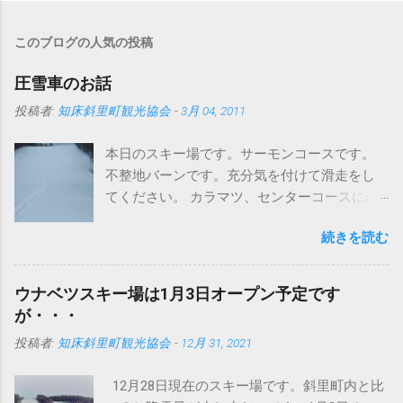
このブログの人気の投稿
圧雪車のお話
投稿者:
知床斜里町観光協会
-
3月 04, 2011
本日のスキー場です。サーモンコースです。
不整地バーンです。充分気を付けて滑走をし
てください。 カラマツ、センターコースには
圧雪入ってますよ～。 さて、まずはこちらの
続きを読む
写真をどうぞ タイヤが地形に合わせて滑らか
に動いています。おかげでドンという振動が
なくなりました。 今までは、登ったら車体ご
ウナベツスキー場は1月3日オープン予定です
と空に向かって、頂点から今度は地面にドン
が・・・
というパターンでしたが、これは明らかに違
投稿者:
知床斜里町観光協会
-
12月 31, 2021
います。しっかり接地面をとらえてるという
ことでしょうか。 まあいまどきの圧雪車はど
12月28日現在のスキー場です。斜里町内と比
のメーカーもこんなの当たり前かもしれませ