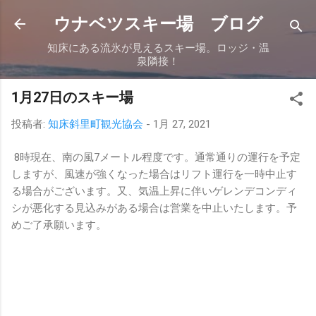
スキップしてメイン コンテンツに移動
ウナベツスキー場 ブログ
知床にある流氷が見えるスキー場。ロッジ・温
泉隣接！
1月27日のスキー場
投稿者:
知床斜里町観光協会
-
1月 27, 2021
8時現在、南の風7メートル程度です。通常通りの運行を予定
しますが、風速が強くなった場合はリフト運行を一時中止す
る場合がございます。又、気温上昇に伴いゲレンデコンディ
シが悪化する見込みがある場合は営業を中止いたします。予
めご了承願います。
コ