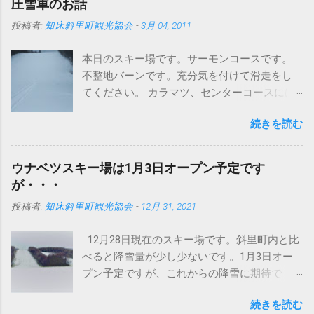
圧雪車のお話
投稿者:
知床斜里町観光協会
-
3月 04, 2011
本日のスキー場です。サーモンコースです。
不整地バーンです。充分気を付けて滑走をし
てください。 カラマツ、センターコースには
圧雪入ってますよ～。 さて、まずはこちらの
続きを読む
写真をどうぞ タイヤが地形に合わせて滑らか
に動いています。おかげでドンという振動が
なくなりました。 今までは、登ったら車体ご
ウナベツスキー場は1月3日オープン予定です
と空に向かって、頂点から今度は地面にドン
が・・・
というパターンでしたが、これは明らかに違
投稿者:
知床斜里町観光協会
-
12月 31, 2021
います。しっかり接地面をとらえてるという
ことでしょうか。 まあいまどきの圧雪車はど
12月28日現在のスキー場です。斜里町内と比
のメーカーもこんなの当たり前かもしれませ
べると降雪量が少し少ないです。1月3日オー
んが・・・ このブログで何回か紹介していま
プン予定ですが、これからの降雪に期待で
すが、イタリアプリノート社製バイソンＸ
す。積雪不足の場合は、オープンが延期にな
（エックス）です。 ちなみにバイソンの意味
続きを読む
る可能性もございます。 スキー場の営業状況
はウシ科バイソン属の大形の野牛で、肩が盛