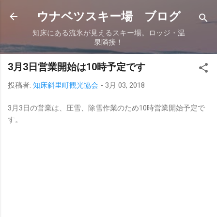
スキップしてメイン コンテンツに移動
ウナベツスキー場 ブログ
知床にある流氷が見えるスキー場。ロッジ・温
泉隣接！
3月3日営業開始は10時予定です
投稿者:
知床斜里町観光協会
-
3月 03, 2018
3月3日の営業は、圧雪、除雪作業のため10時営業開始予定で
す。
コ
メ
ン
ト