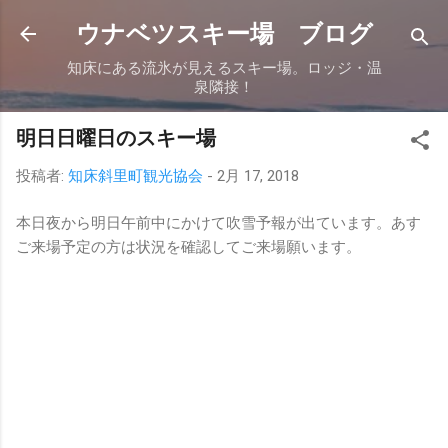
スキップしてメイン コンテンツに移動
ウナベツスキー場 ブログ
知床にある流氷が見えるスキー場。ロッジ・温
泉隣接！
明日日曜日のスキー場
投稿者:
知床斜里町観光協会
-
2月 17, 2018
本日夜から明日午前中にかけて吹雪予報が出ています。あす
ご来場予定の方は状況を確認してご来場願います。
コ
メ
ン
ト