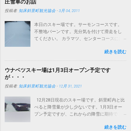
圧雪車のお話
投稿者:
知床斜里町観光協会
-
3月 04, 2011
本日のスキー場です。サーモンコースです。
不整地バーンです。充分気を付けて滑走をし
てください。 カラマツ、センターコースには
圧雪入ってますよ～。 さて、まずはこちらの
続きを読む
写真をどうぞ タイヤが地形に合わせて滑らか
に動いています。おかげでドンという振動が
なくなりました。 今までは、登ったら車体ご
ウナベツスキー場は1月3日オープン予定です
と空に向かって、頂点から今度は地面にドン
が・・・
というパターンでしたが、これは明らかに違
投稿者:
知床斜里町観光協会
-
12月 31, 2021
います。しっかり接地面をとらえてるという
ことでしょうか。 まあいまどきの圧雪車はど
12月28日現在のスキー場です。斜里町内と比
のメーカーもこんなの当たり前かもしれませ
べると降雪量が少し少ないです。1月3日オー
んが・・・ このブログで何回か紹介していま
プン予定ですが、これからの降雪に期待で
すが、イタリアプリノート社製バイソンＸ
す。積雪不足の場合は、オープンが延期にな
（エックス）です。 ちなみにバイソンの意味
続きを読む
る可能性もございます。 スキー場の営業状況
はウシ科バイソン属の大形の野牛で、肩が盛