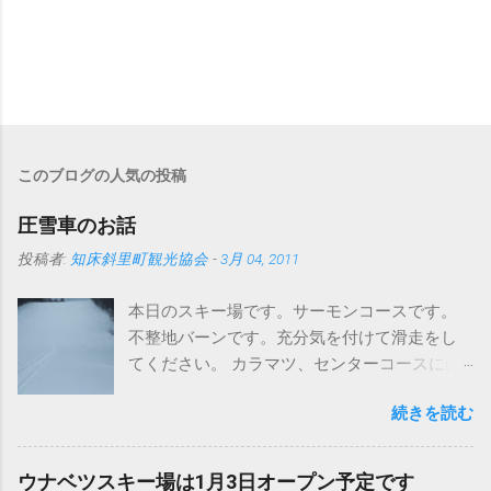
このブログの人気の投稿
圧雪車のお話
投稿者:
知床斜里町観光協会
-
3月 04, 2011
本日のスキー場です。サーモンコースです。
不整地バーンです。充分気を付けて滑走をし
てください。 カラマツ、センターコースには
圧雪入ってますよ～。 さて、まずはこちらの
続きを読む
写真をどうぞ タイヤが地形に合わせて滑らか
に動いています。おかげでドンという振動が
なくなりました。 今までは、登ったら車体ご
ウナベツスキー場は1月3日オープン予定です