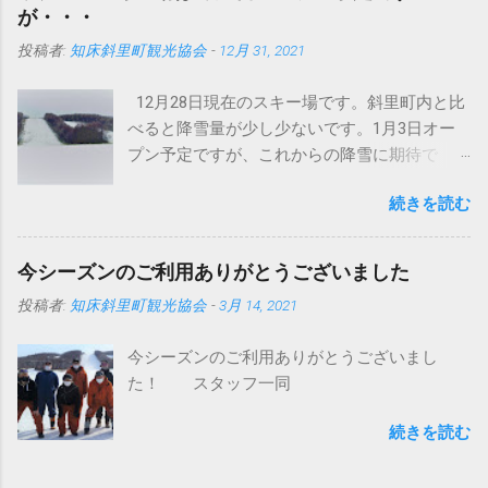
と空に向かって、頂点から今度は地面にドン
が・・・
というパターンでしたが、これは明らかに違
投稿者:
知床斜里町観光協会
-
12月 31, 2021
います。しっかり接地面をとらえてるという
ことでしょうか。 まあいまどきの圧雪車はど
12月28日現在のスキー場です。斜里町内と比
のメーカーもこんなの当たり前かもしれませ
べると降雪量が少し少ないです。1月3日オー
んが・・・ このブログで何回か紹介していま
プン予定ですが、これからの降雪に期待で
すが、イタリアプリノート社製バイソンＸ
す。積雪不足の場合は、オープンが延期にな
（エックス）です。 ちなみにバイソンの意味
続きを読む
る可能性もございます。 スキー場の営業状況
はウシ科バイソン属の大形の野牛で、肩が盛
は今後、 公式ツイッター にて発信します。今
り上がり頭は巨大。ヨーロッパバイソンと、
シーズンもよろしくお願いします。
これよりやや大形でバッファローともよばれ
今シーズンのご利用ありがとうございました
https://twitter.com/unabetsu_ski
るアメリカバイソンとの2種がいるらしい。 し
投稿者:
知床斜里町観光協会
-
3月 14, 2021
たがって直訳すると野牛Ｘです。（メーカー
の人苦笑い） けして柳生ひろしではない。
今シーズンのご利用ありがとうございまし
（メーカーの人愛想笑い） 世界の圧雪車市場
た！ スタッフ一同
は、このプリノート社（代表格バイソンかエ
ベレスト）とドイツケースボーラー社（代表
続きを読む
格ピステンブーリー）の２社が有名です。 世
界的シェアはケースボーラーが約みつる５