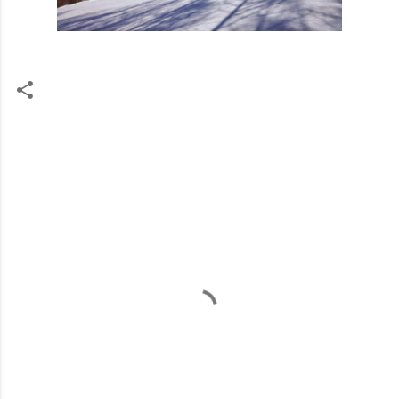
コ
メ
ン
ト