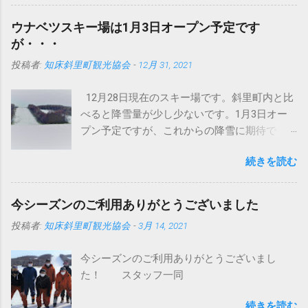
に動いています。おかげでドンという振動が
なくなりました。 今までは、登ったら車体ご
ウナベツスキー場は1月3日オープン予定です
と空に向かって、頂点から今度は地面にドン
が・・・
というパターンでしたが、これは明らかに違
投稿者:
知床斜里町観光協会
-
12月 31, 2021
います。しっかり接地面をとらえてるという
ことでしょうか。 まあいまどきの圧雪車はど
12月28日現在のスキー場です。斜里町内と比
のメーカーもこんなの当たり前かもしれませ
べると降雪量が少し少ないです。1月3日オー
んが・・・ このブログで何回か紹介していま
プン予定ですが、これからの降雪に期待で
すが、イタリアプリノート社製バイソンＸ
す。積雪不足の場合は、オープンが延期にな
（エックス）です。 ちなみにバイソンの意味
続きを読む
る可能性もございます。 スキー場の営業状況
はウシ科バイソン属の大形の野牛で、肩が盛
は今後、 公式ツイッター にて発信します。今
り上がり頭は巨大。ヨーロッパバイソンと、
シーズンもよろしくお願いします。
これよりやや大形でバッファローともよばれ
今シーズンのご利用ありがとうございました
https://twitter.com/unabetsu_ski
るアメリカバイソンとの2種がいるらしい。 し
投稿者:
知床斜里町観光協会
-
3月 14, 2021
たがって直訳すると野牛Ｘです。（メーカー
の人苦笑い） けして柳生ひろしではない。
今シーズンのご利用ありがとうございまし
（メーカーの人愛想笑い） 世界の圧雪車市場
た！ スタッフ一同
は、このプリノート社（代表格バイソンかエ
ベレスト）とドイツケースボーラー社（代表
続きを読む