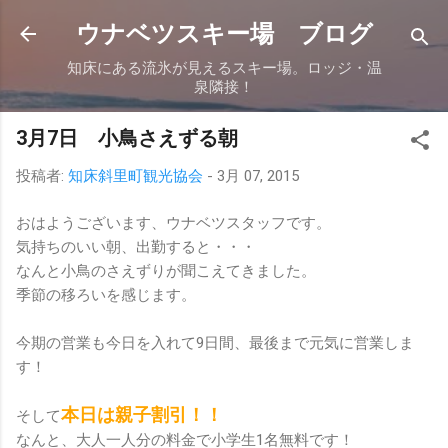
スキップしてメイン コンテンツに移動
ウナベツスキー場 ブログ
知床にある流氷が見えるスキー場。ロッジ・温
泉隣接！
3月7日 小鳥さえずる朝
投稿者:
知床斜里町観光協会
-
3月 07, 2015
おはようございます、ウナベツスタッフです。
気持ちのいい朝、出勤すると・・・
なんと小鳥のさえずりが聞こえてきました。
季節の移ろいを感じます。
今期の営業も今日を入れて9日間、最後まで元気に営業しま
す！
本日は親子割引！！
そして
なんと、大人一人分の料金で小学生1名無料です！