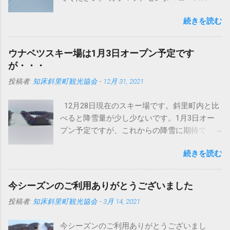
圧雪入ってますよ～。 さて、まずはこちらの
続きを読む
写真をどうぞ タイヤが地形に合わせて滑らか
に動いています。おかげでドンという振動が
なくなりました。 今までは、登ったら車体ご
ウナベツスキー場は1月3日オープン予定です
と空に向かって、頂点から今度は地面にドン
が・・・
というパターンでしたが、これは明らかに違
投稿者:
知床斜里町観光協会
-
12月 31, 2021
います。しっかり接地面をとらえてるという
ことでしょうか。 まあいまどきの圧雪車はど
12月28日現在のスキー場です。斜里町内と比
のメーカーもこんなの当たり前かもしれませ
べると降雪量が少し少ないです。1月3日オー
んが・・・ このブログで何回か紹介していま
プン予定ですが、これからの降雪に期待で
すが、イタリアプリノート社製バイソンＸ
す。積雪不足の場合は、オープンが延期にな
（エックス）です。 ちなみにバイソンの意味
続きを読む
る可能性もございます。 スキー場の営業状況
はウシ科バイソン属の大形の野牛で、肩が盛
は今後、 公式ツイッター にて発信します。今
り上がり頭は巨大。ヨーロッパバイソンと、
シーズンもよろしくお願いします。
これよりやや大形でバッファローともよばれ
今シーズンのご利用ありがとうございました
https://twitter.com/unabetsu_ski
るアメリカバイソンとの2種がいるらしい。 し
投稿者:
知床斜里町観光協会
-
3月 14, 2021
たがって直訳すると野牛Ｘです。（メーカー
の人苦笑い） けして柳生ひろしではない。
今シーズンのご利用ありがとうございまし