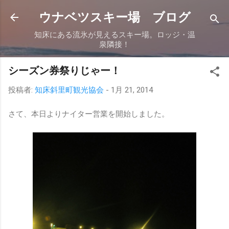
スキップしてメイン コンテンツに移動
ウナベツスキー場 ブログ
知床にある流氷が見えるスキー場。ロッジ・温
泉隣接！
シーズン券祭りじゃー！
投稿者:
知床斜里町観光協会
-
1月 21, 2014
さて、本日よりナイター営業を開始しました。