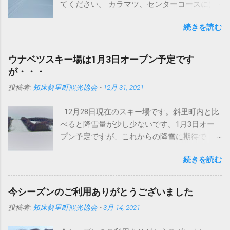
てください。 カラマツ、センターコースには
圧雪入ってますよ～。 さて、まずはこちらの
続きを読む
写真をどうぞ タイヤが地形に合わせて滑らか
に動いています。おかげでドンという振動が
なくなりました。 今までは、登ったら車体ご
ウナベツスキー場は1月3日オープン予定です
と空に向かって、頂点から今度は地面にドン
が・・・
というパターンでしたが、これは明らかに違
投稿者:
知床斜里町観光協会
-
12月 31, 2021
います。しっかり接地面をとらえてるという
ことでしょうか。 まあいまどきの圧雪車はど
12月28日現在のスキー場です。斜里町内と比
のメーカーもこんなの当たり前かもしれませ
べると降雪量が少し少ないです。1月3日オー
んが・・・ このブログで何回か紹介していま
プン予定ですが、これからの降雪に期待で
すが、イタリアプリノート社製バイソンＸ
す。積雪不足の場合は、オープンが延期にな
（エックス）です。 ちなみにバイソンの意味
続きを読む
る可能性もございます。 スキー場の営業状況
はウシ科バイソン属の大形の野牛で、肩が盛
は今後、 公式ツイッター にて発信します。今
り上がり頭は巨大。ヨーロッパバイソンと、
シーズンもよろしくお願いします。
これよりやや大形でバッファローともよばれ
今シーズンのご利用ありがとうございました
https://twitter.com/unabetsu_ski
るアメリカバイソンとの2種がいるらしい。 し
投稿者:
知床斜里町観光協会
-
3月 14, 2021
たがって直訳すると野牛Ｘです。（メーカー
の人苦笑い） けして柳生ひろしではない。