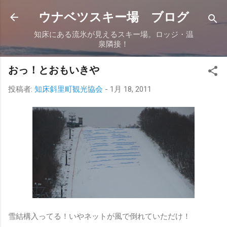
スキップしてメイン コンテンツに移動
ウナベツスキー場 ブログ
知床にある流氷が見えるスキー場。ロッジ・温
泉隣接！
おっ！とおもいきや
投稿者:
知床斜里町観光協会
-
1月 18, 2011
雪結構入ってる！いやネットが風で倒れていただけ！